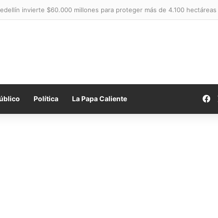
Medellín invierte $60.000 millones para proteger más de 4.100 hectáreas
F
úblico
Política
La Papa Caliente