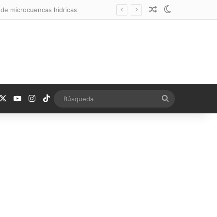
Noticia aleatoria
Switch skin
 de microcuencas hídricas
acebook
X
YouTube
Instagram
TikTok
Búsqueda