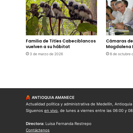
Familia de Titíes Cabeciblancos
Cámaras de 
vuelven a su hábitat
Magdalena 
3 de marzo de 2026
8 de octubre 
ANTIOQUIA AMANECE
Actualidad política y administrativa de Medellín, Antioquia
Síguenos
en vivo
, de lunes a viernes entre las 06:00 y 0
Directora:
Luisa Fernanda Restrepo
Contáctenos