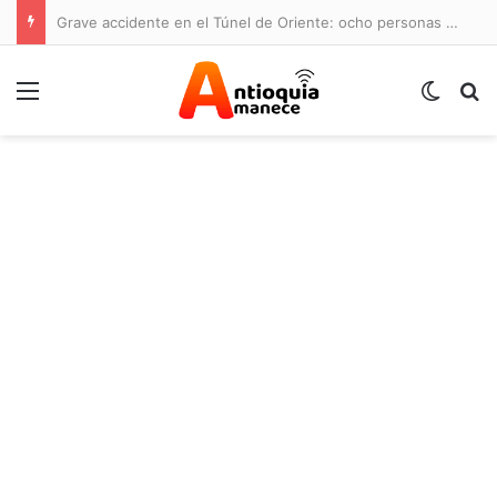
Grave accidente en el Túnel de Oriente: ocho personas lesionadas y cierre de la vía
Menú
Switch
B