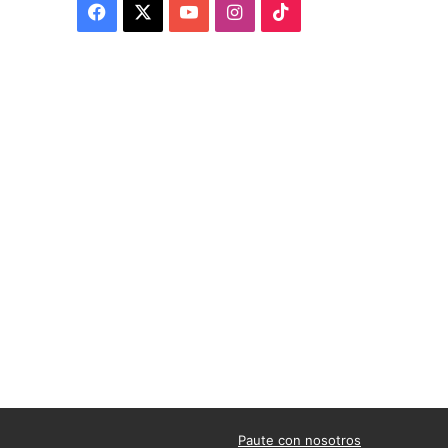
Facebook
X
YouTube
Instagram
TikTok
Paute con nosotros