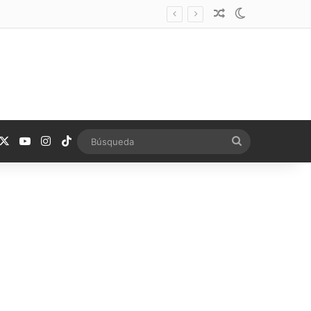
Noticia aleatoria
Switch skin
acebook
X
YouTube
Instagram
TikTok
Búsqueda