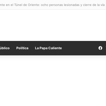
nte en el Túnel de Oriente: ocho personas lesionadas y cierre de la vía
F
úblico
Política
La Papa Caliente