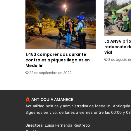
La ANSV prio
reducción de
vial
1.483 comparendos durante
controles a piques ilegales en
8 de agosto 
Medellín
22 de septiembre de 2022
ANTIOQUIA AMANECE
Actualidad política y administrativa de Medellín, Antioquia
Síguenos
en vivo
, de lunes a viernes entre las 06:00 y 0
Directora:
Luisa Fernanda Restrepo