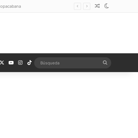
Noticia aleatoria
Switch skin
 Copacabana
acebook
X
YouTube
Instagram
TikTok
Búsqueda