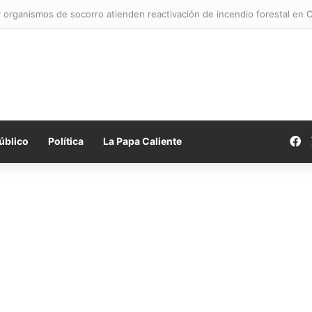
organismos de socorro atienden reactivación de incendio forestal en
F
úblico
Política
La Papa Caliente