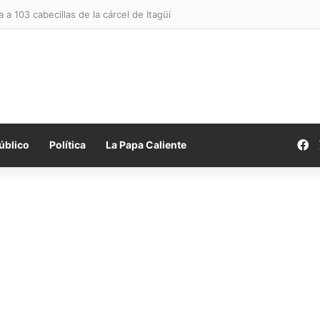
a a 103 cabecillas de la cárcel de Itagüí
F
úblico
Política
La Papa Caliente