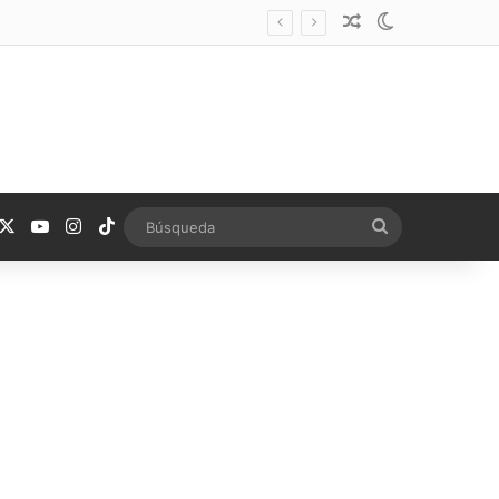
Noticia aleatoria
Switch skin
acebook
X
YouTube
Instagram
TikTok
Búsqueda