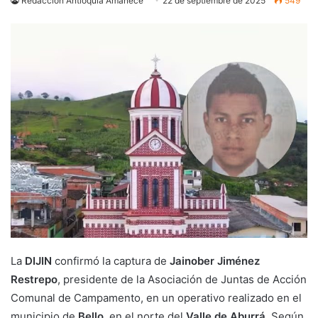
Redacción Antioquia Amanece
22 de septiembre de 2025
549
La
DIJIN
confirmó la captura de
Jainober Jiménez
Restrepo
, presidente de la Asociación de Juntas de Acción
Comunal de Campamento, en un operativo realizado en el
municipio de
Bello
, en el norte del
Valle de Aburrá
. Según