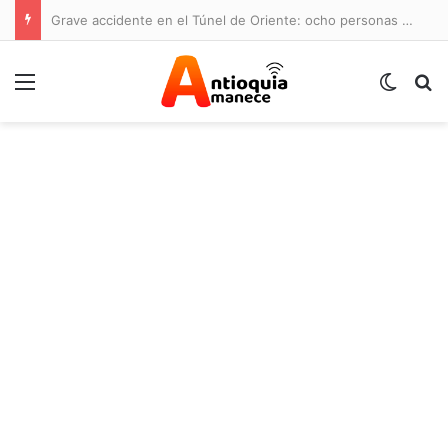
Grave accidente en el Túnel de Oriente: ocho personas lesionadas y cierre de la vía
Menú
Switch
B