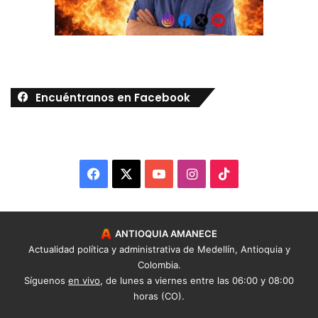
Encuéntranos en Facebook
Facebook
X
YouTube
Instagram
TikTok
ANTIOQUIA AMANECE
Actualidad política y administrativa de Medellín, Antioquia y
Colombia.
Síguenos
en vivo
, de lunes a viernes entre las 06:00 y 08:00
horas (CO).