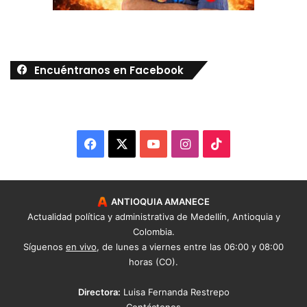
Encuéntranos en Facebook
Facebook
X
YouTube
Instagram
TikTok
ANTIOQUIA AMANECE
Actualidad política y administrativa de Medellín, Antioquia y
Colombia.
Síguenos
en vivo
, de lunes a viernes entre las 06:00 y 08:00
horas (CO).
Directora:
Luisa Fernanda Restrepo