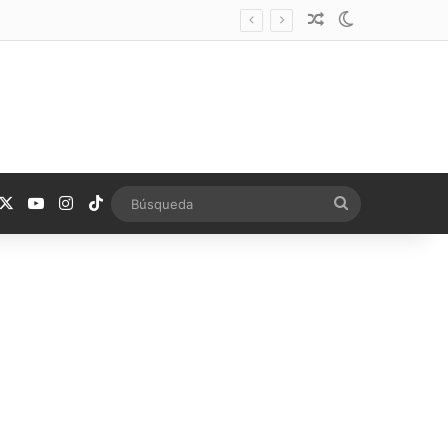
Noticia aleatoria
Switch skin
acebook
X
YouTube
Instagram
TikTok
Búsqueda