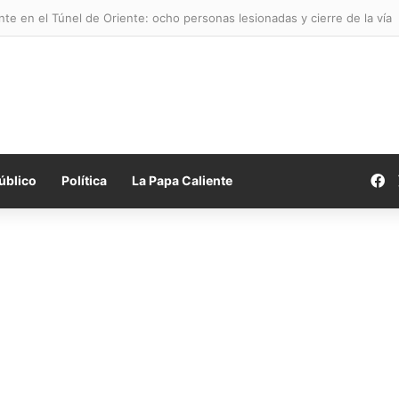
te en el Túnel de Oriente: ocho personas lesionadas y cierre de la vía
F
úblico
Política
La Papa Caliente