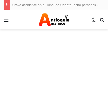
Grave accidente en el Túnel de Oriente: ocho personas lesionadas y cierre de la vía
Menú
Switch
B