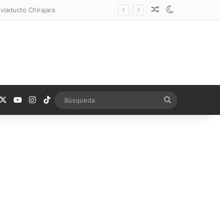
Noticia aleatoria
Switch skin
 viaducto Chirajara
acebook
X
YouTube
Instagram
TikTok
Búsqueda