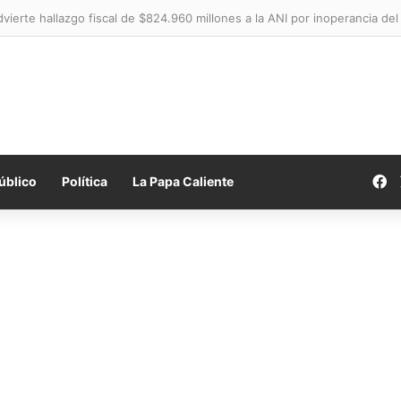
dvierte hallazgo fiscal de $824.960 millones a la ANI por inoperancia del
F
úblico
Política
La Papa Caliente