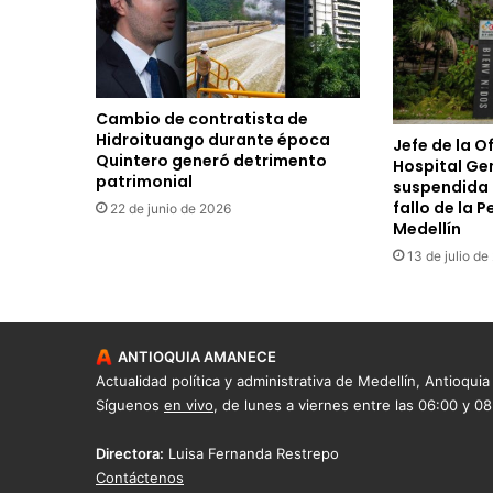
Cambio de contratista de
Hidroituango durante época
Jefe de la Of
Quintero generó detrimento
Hospital Gen
patrimonial
suspendida 
fallo de la 
22 de junio de 2026
Medellín
13 de julio d
ANTIOQUIA AMANECE
Actualidad política y administrativa de Medellín, Antioquia
Síguenos
en vivo
, de lunes a viernes entre las 06:00 y 0
Directora:
Luisa Fernanda Restrepo
Contáctenos