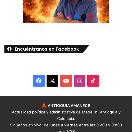
Encuéntranos en Facebook
Facebook
X
YouTube
Instagram
TikTok
ANTIOQUIA AMANECE
Actualidad política y administrativa de Medellín, Antioquia y
Colombia.
Síguenos
en vivo
, de lunes a viernes entre las 06:00 y 08:00
horas (CO).