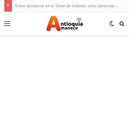
Grave accidente en el Túnel de Oriente: ocho personas lesionadas y cierre de la vía
Menú
Switch
B