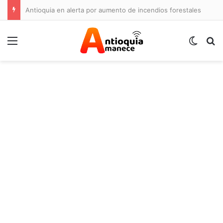
Antioquia en alerta por aumento de incendios forestales
Menú
Switch
B