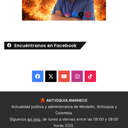
Encuéntranos en Facebook
Facebook
X
YouTube
Instagram
TikTok
ANTIOQUIA AMANECE
Actualidad política y administrativa de Medellín, Antioquia y
Colombia.
Síguenos
en vivo
, de lunes a viernes entre las 06:00 y 08:00
horas (CO).