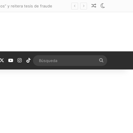
Noticia aleatoria
Switch skin
os” y reitera tesis de fraude
acebook
X
YouTube
Instagram
TikTok
Búsqueda