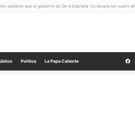
tro advierte que el gobierno de De la Espriella “no duraría los cuatro añ
F
úblico
Política
La Papa Caliente