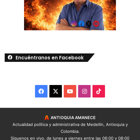
Encuéntranos en Facebook
Facebook
X
YouTube
Instagram
TikTok
ANTIOQUIA AMANECE
Actualidad política y administrativa de Medellín, Antioquia y
Colombia.
Síguenos
en vivo
, de lunes a viernes entre las 06:00 y 08:00