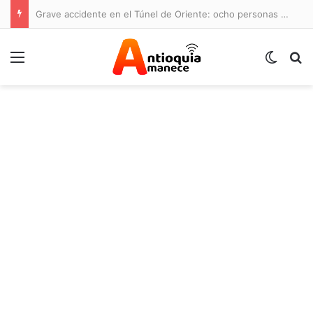
Grave accidente en el Túnel de Oriente: ocho personas lesionadas y cierre de la vía
Menú
Switch
B