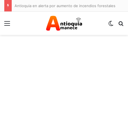
Antioquia en alerta por aumento de incendios forestales
Menú
Switch
B