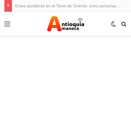
Grave accidente en el Túnel de Oriente: ocho personas lesionadas y cierre de la vía
Menú
Switch
B