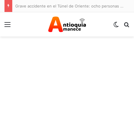
Grave accidente en el Túnel de Oriente: ocho personas lesionadas y cierre de la vía
Menú
Switch
B