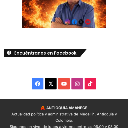
Encuéntranos en Facebook
Facebook
X
YouTube
Instagram
TikTok
ANTIOQUIA AMANECE
Actualidad política y administrativa de Medellín, Antioquia y
Colombia.
Síguenos
en vivo
, de lunes a viernes entre las 06:00 y 08:00