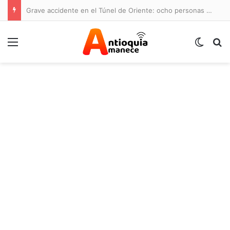
Grave accidente en el Túnel de Oriente: ocho personas lesionadas y cierre de la vía
Menú
Switch
B