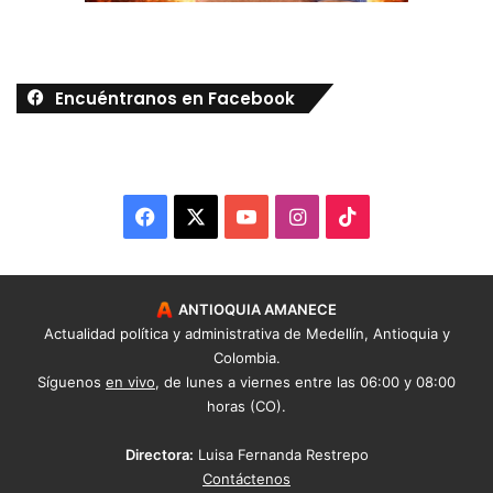
Encuéntranos en Facebook
Facebook
X
YouTube
Instagram
TikTok
ANTIOQUIA AMANECE
Actualidad política y administrativa de Medellín, Antioquia y
Colombia.
Síguenos
en vivo
, de lunes a viernes entre las 06:00 y 08:00
horas (CO).
Directora:
Luisa Fernanda Restrepo
Contáctenos