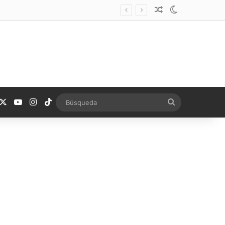
Noticia aleatoria
Switch skin
acebook
X
YouTube
Instagram
TikTok
Búsqueda