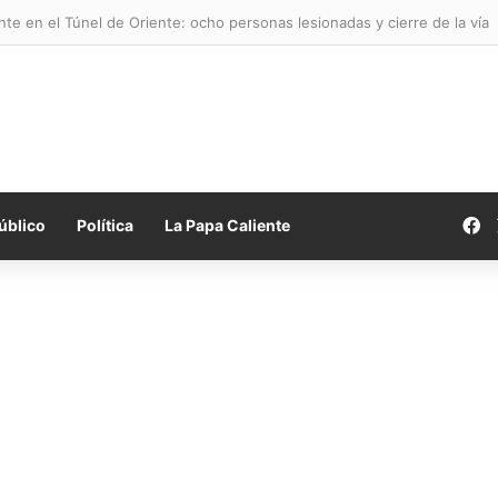
te en el Túnel de Oriente: ocho personas lesionadas y cierre de la vía
F
úblico
Política
La Papa Caliente