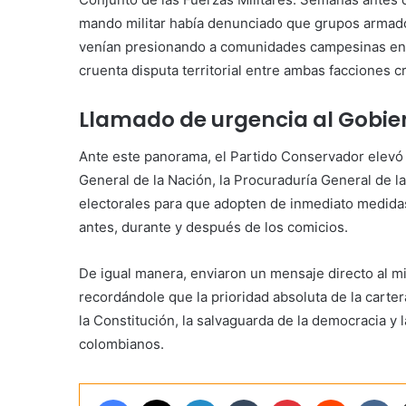
mando militar había denunciado que grupos armados
venían presionando a comunidades campesinas en á
cruenta disputa territorial entre ambas facciones c
Llamado de urgencia al Gobie
Ante este panorama, el Partido Conservador elevó un
General de la Nación, la Procuraduría General de la
electorales para que adopten de inmediato medid
antes, durante y después de los comicios.
De igual manera, enviaron un mensaje directo al m
recordándole que la prioridad absoluta de la carter
la Constitución, la salvaguarda de la democracia y 
colombianos.
Facebook
X
LinkedIn
Tumblr
Pinterest
Reddit
VK