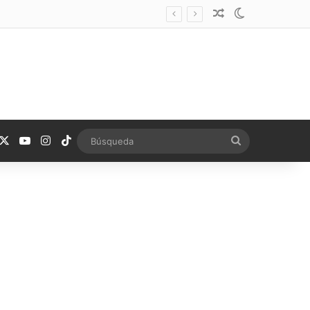
Noticia aleatoria
Switch skin
acebook
X
YouTube
Instagram
TikTok
Búsqueda