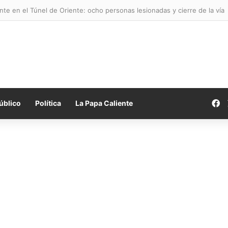
te en el Túnel de Oriente: ocho personas lesionadas y cierre de la vía
F
úblico
Política
La Papa Caliente