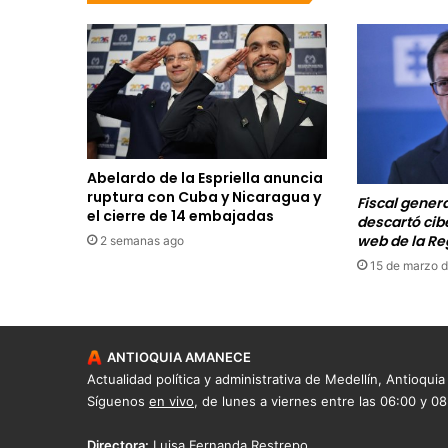
Abelardo de la Espriella anuncia
ruptura con Cuba y Nicaragua y
Fiscal gener
el cierre de 14 embajadas
descartó cib
web de la Re
2 semanas ago
15 de marzo 
ANTIOQUIA AMANECE
Actualidad política y administrativa de Medellín, Antioquia
Síguenos
en vivo
, de lunes a viernes entre las 06:00 y 0
Directora:
Luisa Fernanda Restrepo