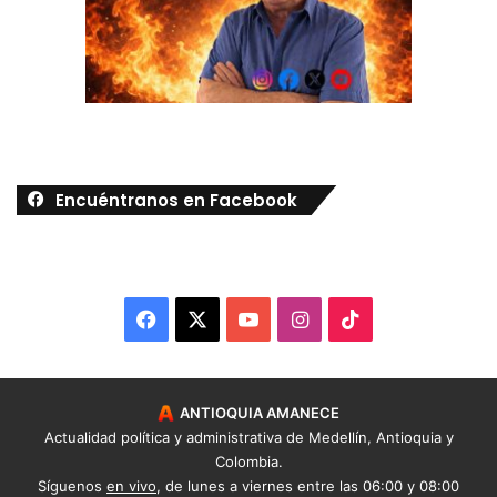
Encuéntranos en Facebook
Facebook
X
YouTube
Instagram
TikTok
ANTIOQUIA AMANECE
Actualidad política y administrativa de Medellín, Antioquia y
Colombia.
Síguenos
en vivo
, de lunes a viernes entre las 06:00 y 08:00