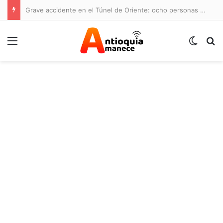
Grave accidente en el Túnel de Oriente: ocho personas lesionadas y cierre de la vía
Menú
Switch
B