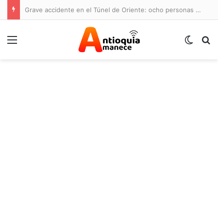
Grave accidente en el Túnel de Oriente: ocho personas lesionadas y cierre de la vía
Menú
Switch
B