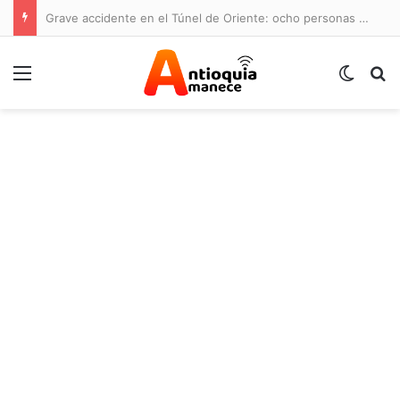
Grave accidente en el Túnel de Oriente: ocho personas lesionadas y cierre de la vía
Menú
Switch
B