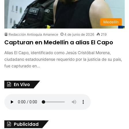
Medellín
Redacción Antioquia Amanece
4 de junio de 2026
219
Capturan en Medellín a alias El Capo
Alias El Capo, identificado como Jesús Cristóbal Morena,
ciudadano estadounidense requerido por la justicia de su país,
fue capturado en…
En Vivo
Publicidad