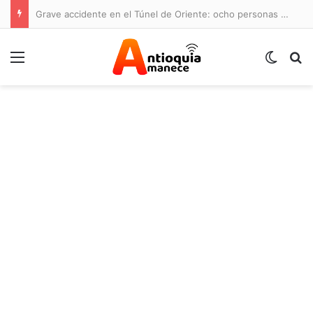
Grave accidente en el Túnel de Oriente: ocho personas lesionadas y cierre de la vía
Menú
Switch
B