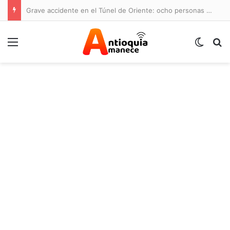
Grave accidente en el Túnel de Oriente: ocho personas lesionadas y cierre de la vía
Menú
Switch
B