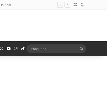
Noticia aleatoria
Switch skin
la final
acebook
X
YouTube
Instagram
TikTok
Búsqueda