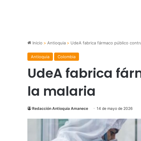
Inicio
>
Antioquia
>
UdeA fabrica fármaco público contra
Antioquia
Colombia
UdeA fabrica fár
la malaria
Redacción Antioquia Amanece
14 de mayo de 2026