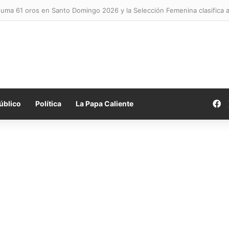
uma 61 oros en Santo Domingo 2026 y la Selección Femenina clasifica a 
F
úblico
Política
La Papa Caliente