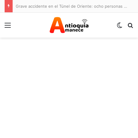
Grave accidente en el Túnel de Oriente: ocho personas lesionadas y cierre de la vía
Menú
Switch
B