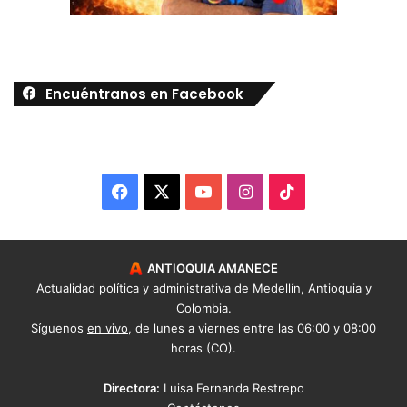
Encuéntranos en Facebook
Facebook
X
YouTube
Instagram
TikTok
ANTIOQUIA AMANECE
Actualidad política y administrativa de Medellín, Antioquia y
Colombia.
Síguenos
en vivo
, de lunes a viernes entre las 06:00 y 08:00
horas (CO).
Directora:
Luisa Fernanda Restrepo