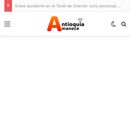
Grave accidente en el Túnel de Oriente: ocho personas lesionadas y cierre de la vía
Menú
Switch
B