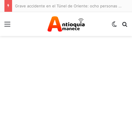
Grave accidente en el Túnel de Oriente: ocho personas lesionadas y cierre de la vía
Menú
Switch
B