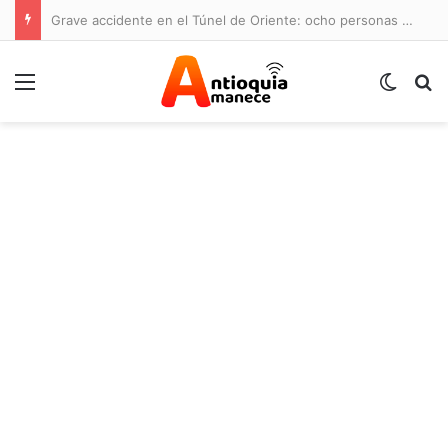
Grave accidente en el Túnel de Oriente: ocho personas lesionadas y cierre de la vía
Menú
Switch
B