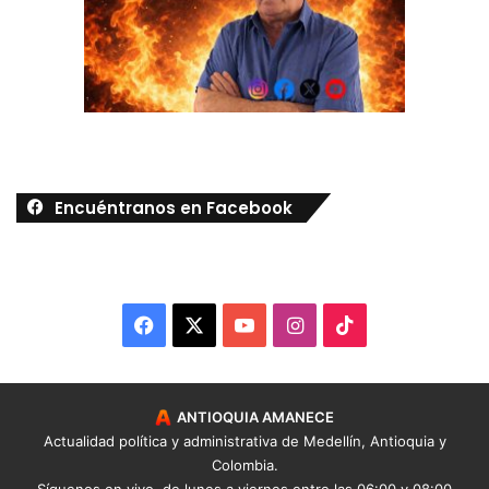
Encuéntranos en Facebook
Facebook
X
YouTube
Instagram
TikTok
ANTIOQUIA AMANECE
Actualidad política y administrativa de Medellín, Antioquia y
Colombia.
Síguenos
en vivo
, de lunes a viernes entre las 06:00 y 08:00