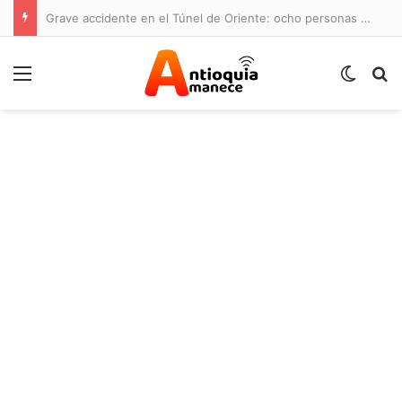
Grave accidente en el Túnel de Oriente: ocho personas lesionadas y cierre de la vía
Menú
Switch
B