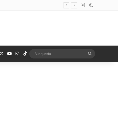
Noticia aleatoria
Switch skin
acebook
X
YouTube
Instagram
TikTok
Búsqueda