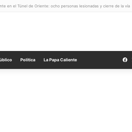
te en el Túnel de Oriente: ocho personas lesionadas y cierre de la vía
F
úblico
Política
La Papa Caliente