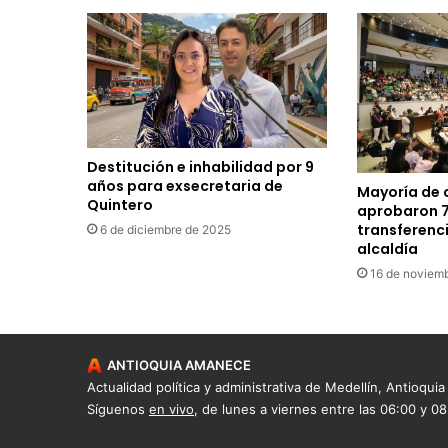
Destitución e inhabilidad por 9
años para exsecretaria de
Mayoría de 
Quintero
aprobaron 7
transferenc
6 de diciembre de 2025
alcaldía
16 de noviem
ANTIOQUIA AMANECE
Actualidad política y administrativa de Medellín, Antioquia
Síguenos
en vivo
, de lunes a viernes entre las 06:00 y 0