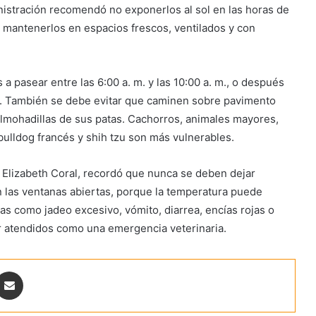
inistración recomendó no exponerlos al sol en las horas de
y mantenerlos en espacios frescos, ventilados y con
a pasear entre las 6:00 a. m. y las 10:00 a. m., o después
ye. También se debe evitar que caminen sobre pavimento
lmohadillas de sus patas. Cachorros, animales mayores,
ulldog francés y shih tzu son más vulnerables.
, Elizabeth Coral, recordó que nunca se deben dejar
n las ventanas abiertas, porque la temperatura puede
s como jadeo excesivo, vómito, diarrea, encías rojas o
r atendidos como una emergencia veterinaria.
ontakte
Share via Email