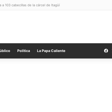
a a 103 cabecillas de la cárcel de Itagüí
F
úblico
Política
La Papa Caliente