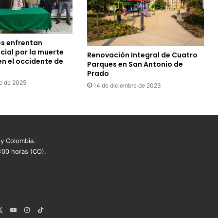
s enfrentan
cial por la muerte
Renovación Integral de Cuatro
en el occidente de
Parques en San Antonio de
Prado
e de 2025
14 de diciembre de 2023
 y Colombia.
8:00 horas (CO).
ebook
X
YouTube
Instagram
TikTok