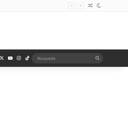
Noticia aleatoria
Switch skin
acebook
X
YouTube
Instagram
TikTok
Búsqueda