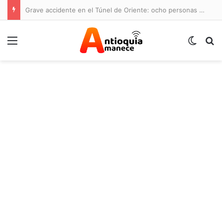
Grave accidente en el Túnel de Oriente: ocho personas lesionadas y cierre de la vía
Menú
Switch
B