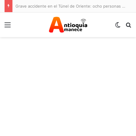
Grave accidente en el Túnel de Oriente: ocho personas lesionadas y cierre de la vía
Menú
Switch
B