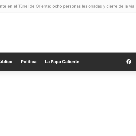
nte en el Túnel de Oriente: ocho personas lesionadas y cierre de la vía
F
úblico
Política
La Papa Caliente