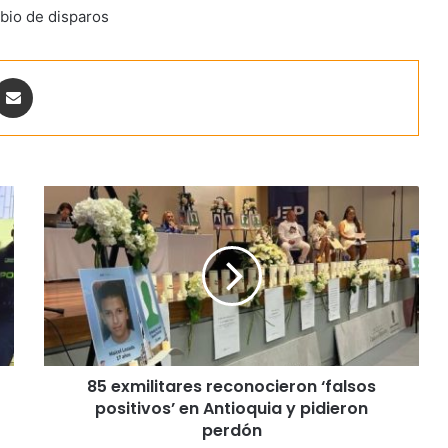
mbio de disparos
ontakte
Share via Email
85 exmilitares reconocieron ‘falsos
positivos’ en Antioquia y pidieron
perdón