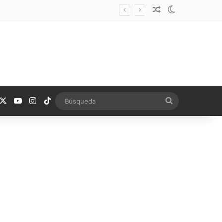
Noticia aleatoria
Switch skin
acebook
X
YouTube
Instagram
TikTok
Búsqueda