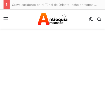
Grave accidente en el Túnel de Oriente: ocho personas lesionadas y cierre de la vía
Menú
Switch
B