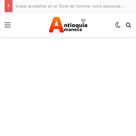
Grave accidente en el Túnel de Oriente: ocho personas lesionadas y cierre de la vía
Menú
Switch
B