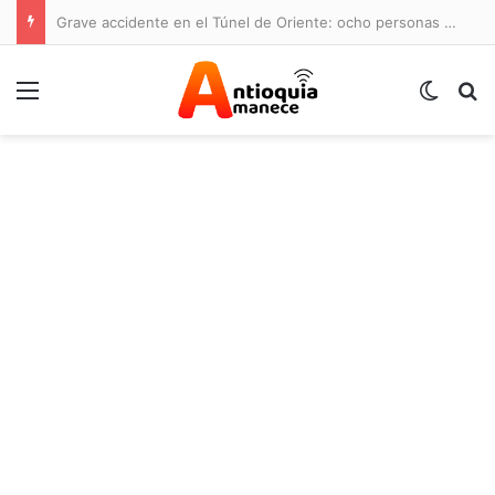
Grave accidente en el Túnel de Oriente: ocho personas lesionadas y cierre de la vía
Menú
Switch
B