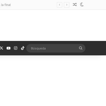
Noticia aleatoria
Switch skin
la final
acebook
X
YouTube
Instagram
TikTok
Búsqueda