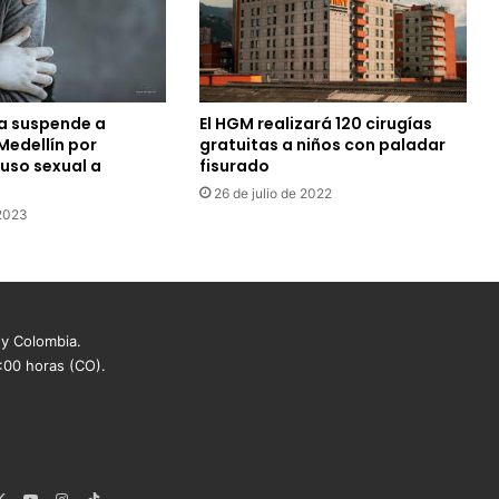
a suspende a
El HGM realizará 120 cirugías
Medellín por
gratuitas a niños con paladar
uso sexual a
fisurado
26 de julio de 2022
 2023
 y Colombia.
8:00 horas (CO).
ebook
X
YouTube
Instagram
TikTok