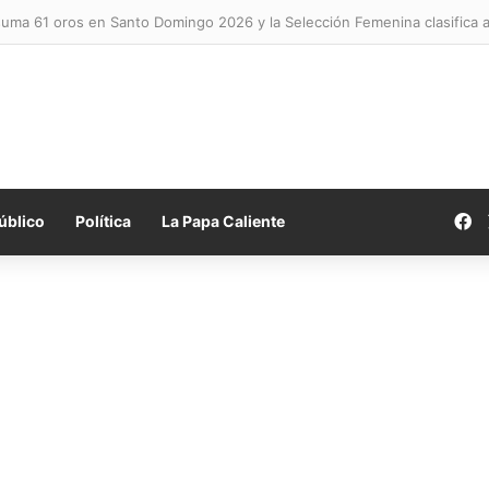
uma 61 oros en Santo Domingo 2026 y la Selección Femenina clasifica a 
F
úblico
Política
La Papa Caliente