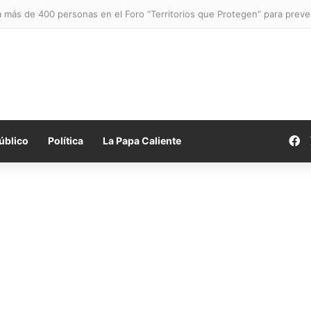
a más de 400 personas en el Foro “Territorios que Protegen” para prevenir
F
úblico
Política
La Papa Caliente