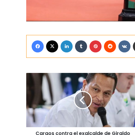
Facebook
X
LinkedIn
Tumblr
Pinterest
Reddit
VK
Cargos contra el exalcalde de Giraldo