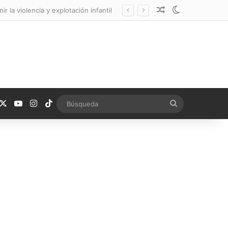
Noticia aleatoria
Switch skin
 la violencia y explotación infantil
acebook
X
YouTube
Instagram
TikTok
Búsqueda