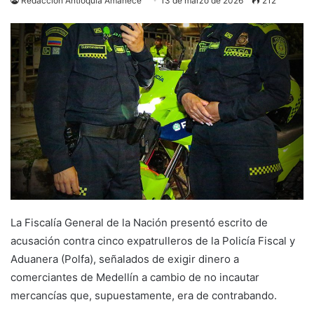
Redacción Antioquia Amanece
13 de marzo de 2026
212
La Fiscalía General de la Nación presentó escrito de
acusación contra cinco expatrulleros de la Policía Fiscal y
Aduanera (Polfa), señalados de exigir dinero a
comerciantes de Medellín a cambio de no incautar
mercancías que, supuestamente, era de contrabando.