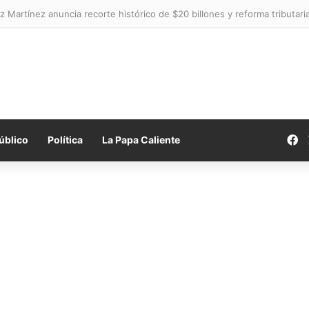
Martínez anuncia recorte histórico de $20 billones y reforma tributaria 
F
úblico
Política
La Papa Caliente