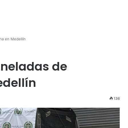
na en Medellín
oneladas de
dellín
136