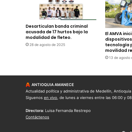
Desarticulan banda criminal
acusada de 17 hurtos bajo la
El AMVA inic
modalidad de fleteo.
dispositivos
tecnología 
28 de agosto de 2025
movilidad r
13 de agosto
ANTIOQUIA AMANECE
Actualidad política y administrativa de Medellín, Antioquia
Síguenos
en vivo
, de lunes a viernes entre las 06:00 y 0
Directora:
Luisa Fernanda Restrepo
Contáctenos