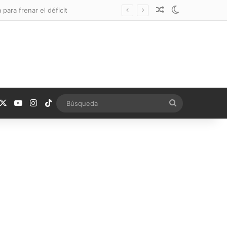
Noticia aleatoria
Switch skin
para frenar el déficit
acebook
X
YouTube
Instagram
TikTok
Búsqueda