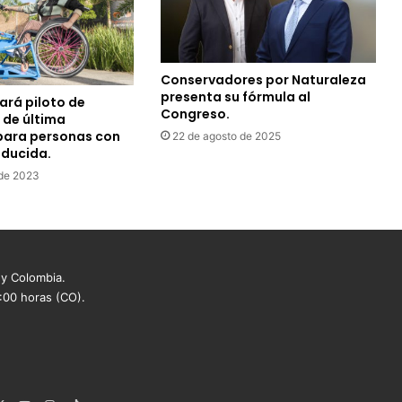
Conservadores por Naturaleza
presenta su fórmula al
iará piloto de
Congreso.
 de última
para personas con
22 de agosto de 2025
educida.
 de 2023
 y Colombia.
8:00 horas (CO).