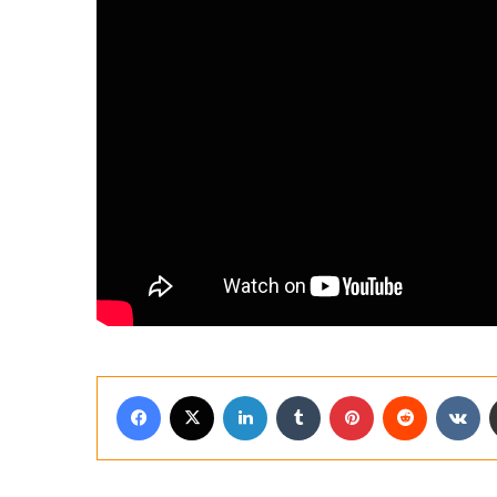
Facebook
X
LinkedIn
Tumblr
Pinterest
Reddit
VK