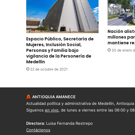
Nación alist
millones par
Espacio Público, Secretaría de
mantiene r
Mujeres, Inclusión Social,
Personas y Familia bajo
30 de enero 
vigilancia de la Personería de
Medellín
22 de octubre de 2021
ANTIOQUIA AMANECE
Actualidad política y administrativa de Medellín, Antioquia
Síguenos
en vivo
, de lunes a viernes entre las 06:00 y 0
Directora:
Luisa Fernanda Restrepo
Contáctenos