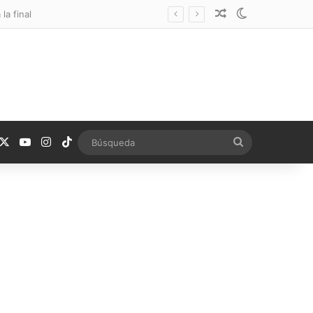
Noticia aleatoria
Switch skin
la final
acebook
X
YouTube
Instagram
TikTok
Búsqueda