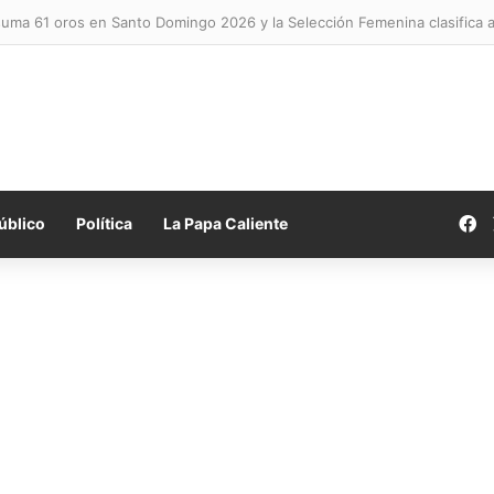
uma 61 oros en Santo Domingo 2026 y la Selección Femenina clasifica a 
F
úblico
Política
La Papa Caliente